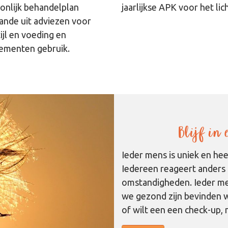
onlijk behandelplan
jaarlijkse APK voor het li
ande uit adviezen voor
ijl en voeding en
ementen gebruik.
Blijf in
Ieder mens is uniek en he
Iedereen reageert anders 
omstandigheden. Ieder men
we gezond zijn bevinden w
of wilt een een check-up,